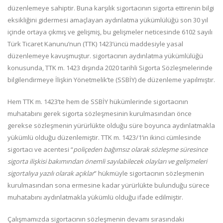
düzenlemeye sahiptir. Buna karşılık sigortacının sigorta ettirenin bilgi
eksikliğini gidermesi amaçlayan aydınlatma yükümlülüğü son 30 yıl
içinde ortaya çıkmış ve gelişmiş, bu gelişmeler neticesinde 6102 sayılı
Türk Ticaret Kanunu’nun (TTK) 1423’üncü maddesiyle yasal
düzenlemeye kavuşmuştur. sigortacının aydınlatma yükümlülüğü
konusunda, TTK m. 1423 dışında 2020 tarihli Sigorta Sözleşmelerinde
bilgilendirmeye İlişkin Yönetmelik’te (SSBİY) de düzenleme yapılmıştır.
Hem TTK m. 1423’te hem de SSBİY hükümlerinde sigortacının
muhatabını gerek sigorta sözleşmesinin kurulmasından önce
gerekse sözleşmenin yürürlükte olduğu süre boyunca aydınlatmakla
yükümlü olduğu düzenlemiştir. TTK m. 1423/1’in ikinci cümlesinde
sigortacı ve acentesi “
poliçeden bağımsız olarak sözleşme süresince
sigorta ilişkisi bakımından önemli sayılabilecek olayları ve gelişmeleri
sigortalıya yazılı olarak açıklar
” hükmüyle sigortacının sözleşmenin
kurulmasından sona ermesine kadar yürürlükte bulunduğu sürece
muhatabını aydınlatmakla yükümlü olduğu ifade edilmiştir.
Çalışmamızda sigortacının sözleşmenin devamı sırasındaki