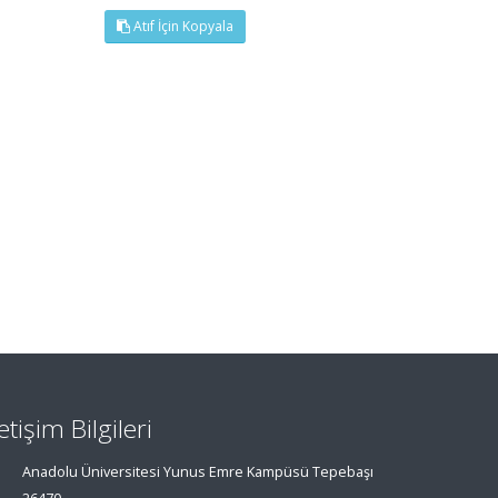
Atıf İçin Kopyala
letişim Bilgileri
Anadolu Üniversitesi Yunus Emre Kampüsü Tepebaşı