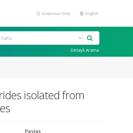
Araştırmacı Girişi
English
Detaylı Arama
rides isolated from
nes
Paylaş