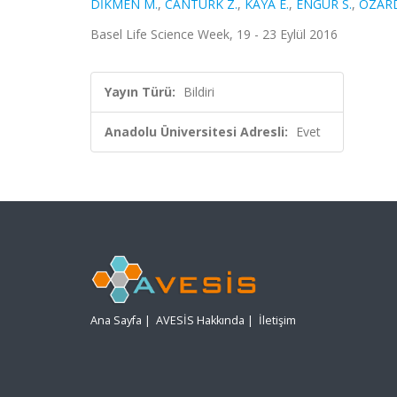
DİKMEN M.
,
CANTÜRK Z.
,
KAYA E.
,
ENGÜR S.
,
ÖZARD
Basel Life Science Week, 19 - 23 Eylül 2016
Yayın Türü:
Bildiri
Anadolu Üniversitesi Adresli:
Evet
Ana Sayfa
|
AVESİS Hakkında
|
İletişim