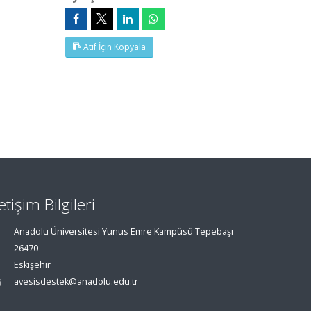
Atıf İçin Kopyala
letişim Bilgileri
Anadolu Üniversitesi Yunus Emre Kampüsü Tepebaşı
26470
Eskişehir
avesisdestek@anadolu.edu.tr