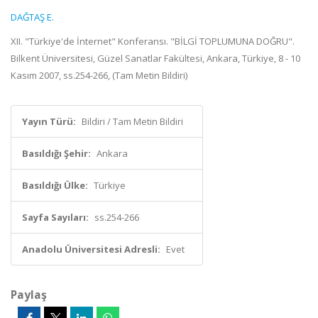
DAĞTAŞ E.
XII. "Türkiye'de İnternet" Konferansı. "BİLGİ TOPLUMUNA DOĞRU".
Bilkent Üniversitesi, Güzel Sanatlar Fakültesi, Ankara, Türkiye, 8 - 10
Kasım 2007, ss.254-266, (Tam Metin Bildiri)
Yayın Türü:
Bildiri / Tam Metin Bildiri
Basıldığı Şehir:
Ankara
Basıldığı Ülke:
Türkiye
Sayfa Sayıları:
ss.254-266
Anadolu Üniversitesi Adresli:
Evet
Paylaş