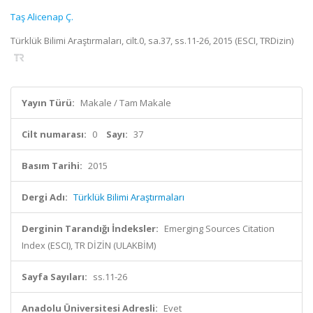
Taş Alicenap Ç.
Türklük Bilimi Araştırmaları, cilt.0, sa.37, ss.11-26, 2015 (ESCI, TRDizin)
Yayın Türü:
Makale / Tam Makale
Cilt numarası:
0
Sayı:
37
Basım Tarihi:
2015
Dergi Adı:
Türklük Bilimi Araştırmaları
Derginin Tarandığı İndeksler:
Emerging Sources Citation
Index (ESCI), TR DİZİN (ULAKBİM)
Sayfa Sayıları:
ss.11-26
Anadolu Üniversitesi Adresli:
Evet