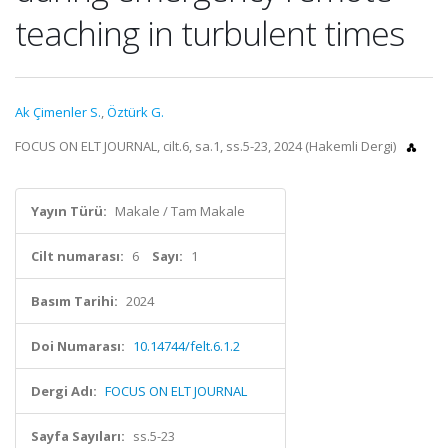
teaching in turbulent times
Ak Çimenler S.
,
Öztürk G.
FOCUS ON ELT JOURNAL, cilt.6, sa.1, ss.5-23, 2024 (Hakemli Dergi)
Yayın Türü:
Makale / Tam Makale
Cilt numarası:
6
Sayı:
1
Basım Tarihi:
2024
Doi Numarası:
10.14744/felt.6.1.2
Dergi Adı:
FOCUS ON ELT JOURNAL
Sayfa Sayıları:
ss.5-23