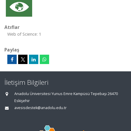
Atıflar
Web of Science: 1
Paylaş
İletişim Bilgileri
Anadolu Üniversitesi Yunus Emre Kampüsü Tepebaşı 26470
Eskişehir
avesisdestek@anadolu.edu.tr