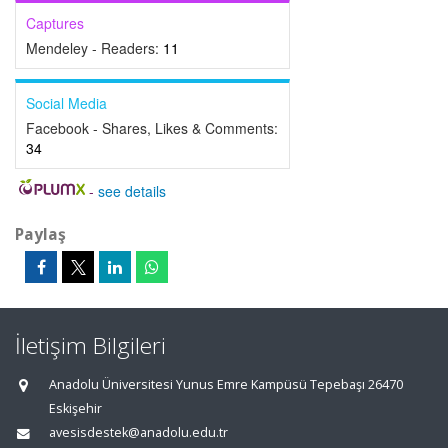
Captures
Mendeley - Readers:
11
Social Media
Facebook - Shares, Likes & Comments:
34
-
see details
Paylaş
İletişim Bilgileri
Anadolu Üniversitesi Yunus Emre Kampüsü Tepebaşı 26470
Eskişehir
avesisdestek@anadolu.edu.tr