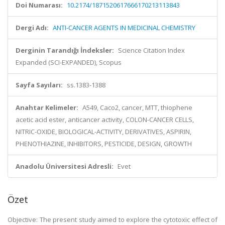
Doi Numarası:
10.2174/1871520617666170213113843
Dergi Adı:
ANTI-CANCER AGENTS IN MEDICINAL CHEMISTRY
Derginin Tarandığı İndeksler:
Science Citation Index
Expanded (SCI-EXPANDED), Scopus
Sayfa Sayıları:
ss.1383-1388
Anahtar Kelimeler:
A549, Caco2, cancer, MTT, thiophene
acetic acid ester, anticancer activity, COLON-CANCER CELLS,
NITRIC-OXIDE, BIOLOGICAL-ACTIVITY, DERIVATIVES, ASPIRIN,
PHENOTHIAZINE, INHIBITORS, PESTICIDE, DESIGN, GROWTH
Anadolu Üniversitesi Adresli:
Evet
Özet
Objective: The present study aimed to explore the cytotoxic effect of