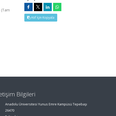
, (Tam
Atıf İçin Kopyala
letişim Bilgileri
Anadolu Üniversitesi Yunus Emre Kampüsü Tepebaşı
26470