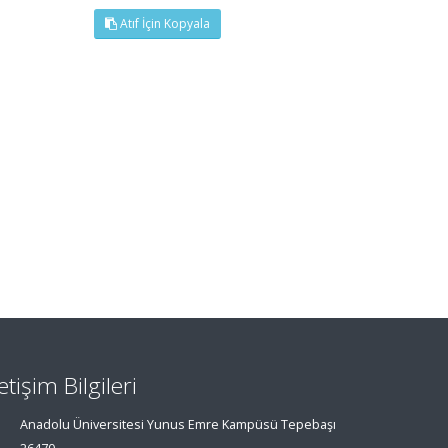
Atıf İçin Kopyala
letişim Bilgileri
Anadolu Üniversitesi Yunus Emre Kampüsü Tepebaşı