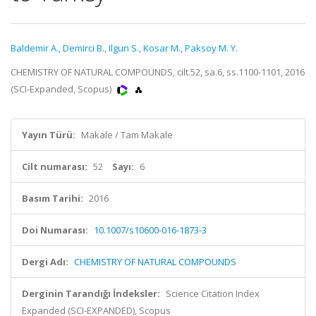
Baldemir A.
,
Demirci B.
,
Ilgun S.
,
Kosar M.
,
Paksoy M. Y.
CHEMISTRY OF NATURAL COMPOUNDS, cilt.52, sa.6, ss.1100-1101, 2016
(SCI-Expanded, Scopus)
Yayın Türü:
Makale / Tam Makale
Cilt numarası:
52
Sayı:
6
Basım Tarihi:
2016
Doi Numarası:
10.1007/s10600-016-1873-3
Dergi Adı:
CHEMISTRY OF NATURAL COMPOUNDS
Derginin Tarandığı İndeksler:
Science Citation Index
Expanded (SCI-EXPANDED), Scopus