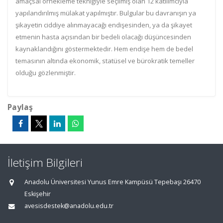
amaçsal örnekleme tekniğiyle seçilmiş olan 12 katılımcıyla
yapılandırılmış mülakat yapılmıştır. Bulgular bu davranışın ya
şikayetin ciddiye alınmayacağı endişesinden, ya da şikayet
etmenin hasta açısından bir bedeli olacağı düşüncesinden
kaynaklandığını göstermektedir. Hem endişe hem de bedel
temasının altında ekonomik, statüsel ve bürokratik temeller
olduğu gözlenmiştir.
Paylaş
İletişim Bilgileri
Anadolu Üniversitesi Yunus Emre Kampüsü Tepebaşı 26470
Eskişehir
avesisdestek@anadolu.edu.tr