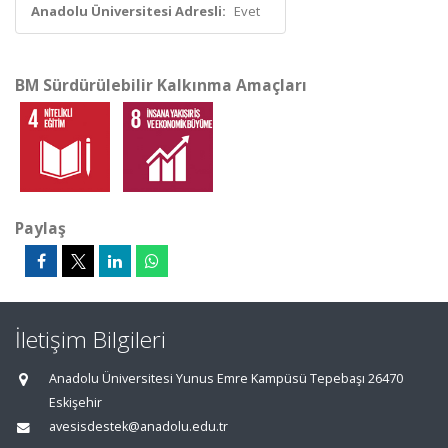
Anadolu Üniversitesi Adresli:
Evet
BM Sürdürülebilir Kalkınma Amaçları
Paylaş
İletişim Bilgileri
Anadolu Üniversitesi Yunus Emre Kampüsü Tepebaşı 26470
Eskişehir
avesisdestek@anadolu.edu.tr