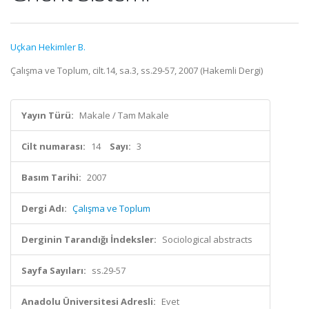
Uçkan Hekimler B.
Çalışma ve Toplum, cilt.14, sa.3, ss.29-57, 2007 (Hakemli Dergi)
Yayın Türü:
Makale / Tam Makale
Cilt numarası:
14
Sayı:
3
Basım Tarihi:
2007
Dergi Adı:
Çalışma ve Toplum
Derginin Tarandığı İndeksler:
Sociological abstracts
Sayfa Sayıları:
ss.29-57
Anadolu Üniversitesi Adresli:
Evet