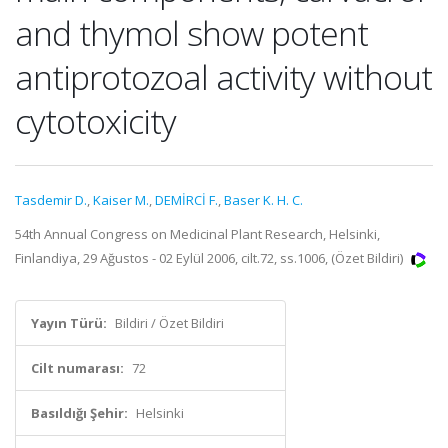
and thymol show potent
antiprotozoal activity without
cytotoxicity
Tasdemir D.
,
Kaiser M.
,
DEMİRCİ F.
,
Baser K. H. C.
54th Annual Congress on Medicinal Plant Research, Helsinki,
Finlandiya, 29 Ağustos - 02 Eylül 2006, cilt.72, ss.1006, (Özet Bildiri)
Yayın Türü:
Bildiri / Özet Bildiri
Cilt numarası:
72
Basıldığı Şehir:
Helsinki