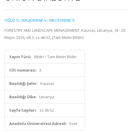
OĞUZ Ö.
,
NAUJOKIENE V.
,
MILCIUVIENE S.
FORESTRY AND LANDSCAPE MENAGEMENT, Kaunas, Litvanya, 18 - 20
Mayıs 2016, cilt.3, ss.46-52, (Tam Metin Bildiri)
Yayın Türü:
Bildiri / Tam Metin Bildiri
Cilt numarası:
3
Basıldığı Şehir:
Kaunas
Basıldığı Ülke:
Litvanya
Sayfa Sayıları:
ss.46-52
Anadolu Üniversitesi Adresli:
Evet