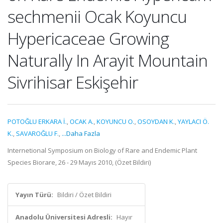
sechmenii Ocak Koyuncu
Hypericaceae Growing
Naturally In Arayit Mountain
Sivrihisar Eskişehir
POTOĞLU ERKARA İ.
,
OCAK A.
,
KOYUNCU O.
,
OSOYDAN K.
,
YAYLACI Ö.
K.
,
SAVAROĞLU F.
,
...Daha Fazla
Internetional Symposium on Biology of Rare and Endemic Plant
Species Biorare, 26 - 29 Mayıs 2010, (Özet Bildiri)
Yayın Türü:
Bildiri / Özet Bildiri
Anadolu Üniversitesi Adresli:
Hayır