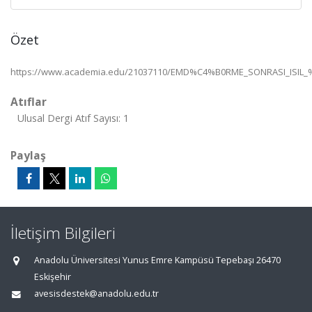
Özet
https://www.academia.edu/21037110/EMD%C4%B0RME_SONRASI_
Atıflar
Ulusal Dergi Atıf Sayısı: 1
Paylaş
İletişim Bilgileri
Anadolu Üniversitesi Yunus Emre Kampüsü Tepebaşı 26470
Eskişehir
avesisdestek@anadolu.edu.tr