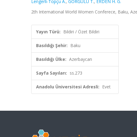
Lengerli-Topçu A.
,
GÖRĞÜLÜ T.
,
ERDEN H. G.
2th International World Women Conferece, Baku, Azerb
Yayın Türü:
Bildiri / Özet Bildiri
Basıldığı Şehir:
Baku
Basıldığı Ülke:
Azerbaycan
Sayfa Sayıları:
ss.273
Anadolu Üniversitesi Adresli:
Evet