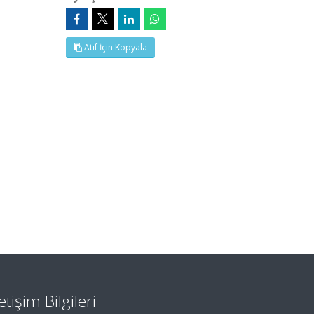
Atıf İçin Kopyala
letişim Bilgileri