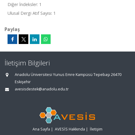
Diğer İndeksler: 1
Ulusal Dergi Atıf Sayısı: 1
Paylaş
İletişim Bilgileri
Anadolu Üniversitesi Yunus Emre Kampüsü Tepebaşı 26470
Eskişehir
avesisdestek@anadolu.edu.tr
Ana Sayfa
|
AVESİS Hakkında
|
İletişim