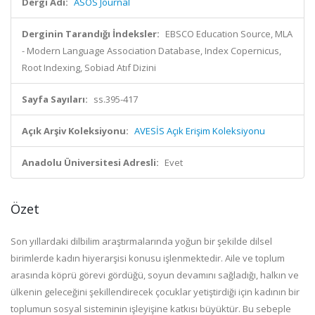
Dergi Adı:
ASOS Journal
Derginin Tarandığı İndeksler:
EBSCO Education Source, MLA
- Modern Language Association Database, Index Copernicus,
Root Indexing, Sobiad Atıf Dizini
Sayfa Sayıları:
ss.395-417
Açık Arşiv Koleksiyonu:
AVESİS Açık Erişim Koleksiyonu
Anadolu Üniversitesi Adresli:
Evet
Özet
Son yıllardaki dilbilim araştırmalarında yoğun bir şekilde dilsel
birimlerde kadın hiyerarşisi konusu işlenmektedir. Aile ve toplum
arasında köprü görevi gördüğü, soyun devamını sağladığı, halkın ve
ülkenin geleceğini şekillendirecek çocuklar yetiştirdiği için kadının bir
toplumun sosyal sisteminin işleyişine katkısı büyüktür. Bu sebeple