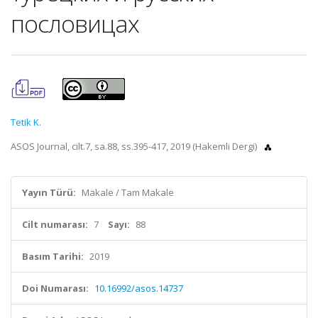
пословицах
Tetik K.
ASOS Journal, cilt.7, sa.88, ss.395-417, 2019 (Hakemli Dergi)
Yayın Türü:
Makale / Tam Makale
Cilt numarası:
7
Sayı:
88
Basım Tarihi:
2019
Doi Numarası:
10.16992/asos.14737