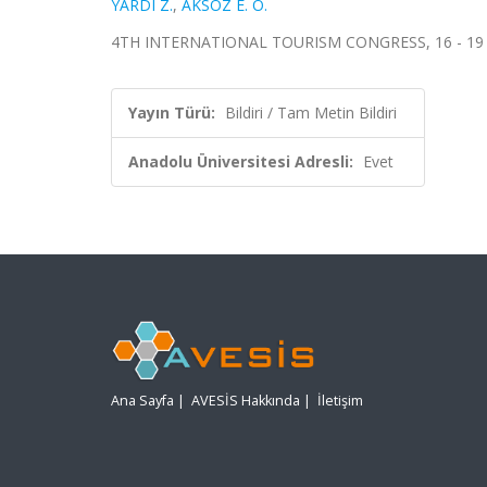
YARDI Z.
,
AKSÖZ E. O.
4TH INTERNATIONAL TOURISM CONGRESS, 16 - 19 Eki
Yayın Türü:
Bildiri / Tam Metin Bildiri
Anadolu Üniversitesi Adresli:
Evet
Ana Sayfa
|
AVESİS Hakkında
|
İletişim