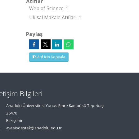
Atıflar
Web of Science: 1
Ulusal Makale Atıfları: 1
Paylaş
Atıf İçin Kopyala
letişim Bilgileri
Anadolu Üniversitesi Yunus Emre Kampüsü Tepebaşı
26470
Eskişehir
avesisdestek@anadolu.edu.tr