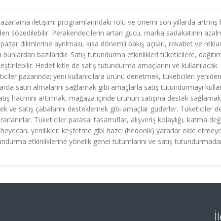
zarlama iletişimi programlarındaki rolü ve önemi son yıllarda artmış 
örden sözedilebilir. Perakendecilerin artan gücü, marka sadakatinin azal
 pazar dilimlerine ayrılması, kısa dönemli bakış açıları, rekabet ve rekl
bunlardan bazılarıdır. Satış tutundurma etkinlikleri tüketicilere, dağıtı
eştirilebilir. Hedef kitle de satış tutundurma amaçlarını ve kullanılacak
eticiler pazarında; yeni kullanıcılara ürünü denetmek, tüketicileri yenide
rda satın almalarını sağlamak gibi amaçlarla satış tutundurmayı kullan
; satış hacmini artırmak, mağaza içinde ürünün satışına destek sağlamak
 ve satış çabalarını desteklemek gibi amaçlar güderler. Tüketiciler d
arlanırlar. Tüketiciler parasal tasarruflar, alışveriş kolaylığı, katma de
, heyecan, yenilikleri keşfetme gibi hazcı (hedonik) yararlar elde etmey
utundurma etkinliklerine yönelik genel tutumlarını ve satış tutundurmada
İ