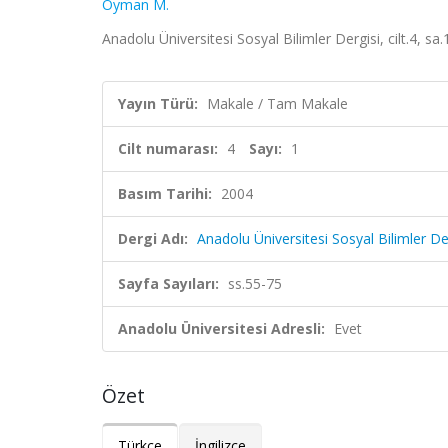
Oyman M.
Anadolu Üniversitesi Sosyal Bilimler Dergisi, cilt.4, s
Yayın Türü:
Makale / Tam Makale
Cilt numarası:
4
Sayı:
1
Basım Tarihi:
2004
Dergi Adı:
Anadolu Üniversitesi Sosyal Bilimler De
Sayfa Sayıları:
ss.55-75
Anadolu Üniversitesi Adresli:
Evet
Özet
Türkçe
İngilizce