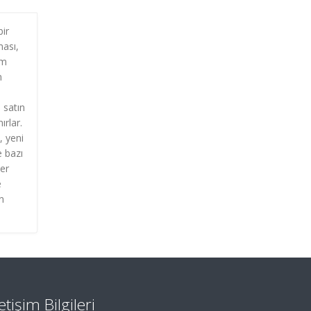
bir
ması,
am
m
n satın
ırlar.
, yeni
e bazı
ğer
e
n
letişim Bilgileri