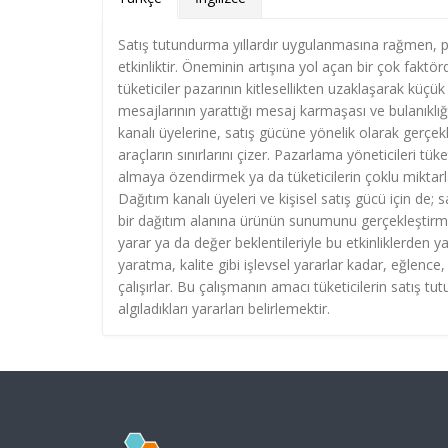
Satış tutundurma yıllardır uygulanmasına rağmen, pa
etkinliktir. Öneminin artışına yol açan bir çok fakt
tüketiciler pazarının kitlesellikten uzaklaşarak küçük
mesajlarının yarattığı mesaj karmaşası ve bulanıklığı 
kanalı üyelerine, satış gücüne yönelik olarak gerçekl
araçların sınırlarını çizer. Pazarlama yöneticileri tük
almaya özendirmek ya da tüketicilerin çoklu miktarla
Dağıtım kanalı üyeleri ve kişisel satış gücü için de
bir dağıtım alanına ürünün sunumunu gerçekleştirmek
yarar ya da değer beklentileriyle bu etkinliklerden yar
yaratma, kalite gibi işlevsel yararlar kadar, eğlence
çalışırlar. Bu çalışmanın amacı tüketicilerin satış t
algıladıkları yararları belirlemektir.