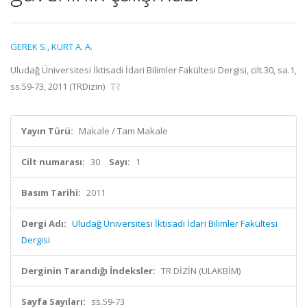
GEREK S.
,
KURT A. A.
Uludağ Üniversitesi İktisadi İdari Bilimler Fakültesi Dergisi, cilt.30, sa.1,
ss.59-73, 2011 (TRDizin)
Yayın Türü:
Makale / Tam Makale
Cilt numarası:
30
Sayı:
1
Basım Tarihi:
2011
Dergi Adı:
Uludağ Üniversitesi İktisadi İdari Bilimler Fakültesi
Dergisi
Derginin Tarandığı İndeksler:
TR DİZİN (ULAKBİM)
Sayfa Sayıları:
ss.59-73