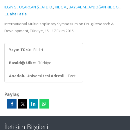
ILGIN S.
,
UÇARCAN Ş.
,
ATLI Ö.
,
KILIÇ V.
,
BAYSAL M.
,
AYDOĞAN KILIÇ G.
,
...Daha Fazla
International Multidisciplinary Symposium on Drug Research &
Development, Türkiye, 15 - 17 Ekim 2015
Yayın Türü:
Bildiri
Basıldığı Ülke:
Türkiye
Anadolu Üniversitesi Adresli:
Evet
Paylaş
İletişim Bilgileri