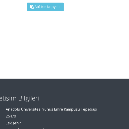
Atıf İçin Kopyala
letişim Bilgileri
Anadolu Üniversitesi Yunus Emre Kampüsü Tepebaşı
26470
Eskişehir