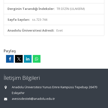
Derginin Tarandığı İndeksler:
TR DİZİN (ULAKBİM)
Sayfa Sayıları:
ss.723-744
Anadolu Üniversitesi Adresli:
Evet
Paylaş
İletişim Bilgileri
Anadolu Üniversitesi Yunus Emre Kampüsü Tepebaşı 26470
Eskişehir
avesisdestek@anadolu.edu.tr