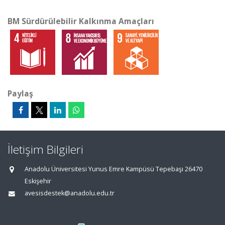
BM Sürdürülebilir Kalkınma Amaçları
Paylaş
İletişim Bilgileri
Anadolu Üniversitesi Yunus Emre Kampüsü Tepebaşı 26470
Eskişehir
avesisdestek@anadolu.edu.tr