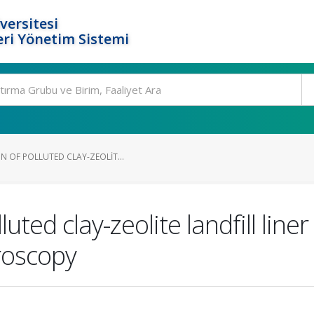
versitesi
ri Yönetim Sistemi
N OF POLLUTED CLAY-ZEOLIT...
uted clay-zeolite landfill line
roscopy