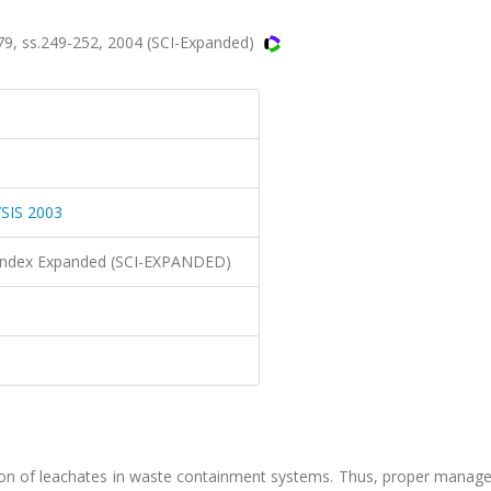
 ss.249-252, 2004 (SCI-Expanded)
IS 2003
n Index Expanded (SCI-EXPANDED)
gration of leachates in waste containment systems. Thus, proper mana