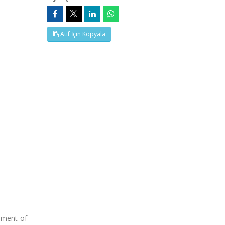
Atıf İçin Kopyala
gement of