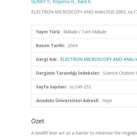
GÜNEY Y.
,
Koyuncu H.
,
Kara A.
ELECTRON MICROSCOPY AND ANALYSIS 2003, sa.179,
Yayın Türü:
Makale / Tam Makale
Basım Tarihi:
2004
Dergi Adı:
ELECTRON MICROSCOPY AND ANALYS
Derginin Tarandığı İndeksler:
Science Citatio
Sayfa Sayıları:
ss.249-252
Anadolu Üniversitesi Adresli:
Hayır
Özet
A landfill liner act as a barrier to minimize the mi