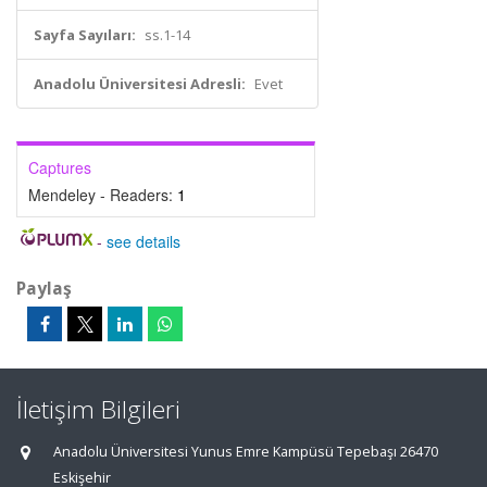
Sayfa Sayıları:
ss.1-14
Anadolu Üniversitesi Adresli:
Evet
Captures
Mendeley - Readers:
1
-
see details
Paylaş
İletişim Bilgileri
Anadolu Üniversitesi Yunus Emre Kampüsü Tepebaşı 26470
Eskişehir