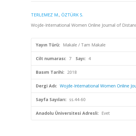
TERLEMEZ M.
,
ÖZTÜRK S.
Wojde-International Women Online Journal of Distance 
Yayın Türü:
Makale / Tam Makale
Cilt numarası:
7
Sayı:
4
Basım Tarihi:
2018
Dergi Adı:
Wojde-International Women Online Jou
Sayfa Sayıları:
ss.44-60
Anadolu Üniversitesi Adresli:
Evet