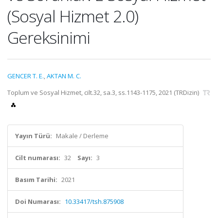
(Sosyal Hizmet 2.0)
Gereksinimi
GENCER T. E.
,
AKTAN M. C.
Toplum ve Sosyal Hizmet, cilt.32, sa.3, ss.1143-1175, 2021 (TRDizin)
Yayın Türü:
Makale / Derleme
Cilt numarası:
32
Sayı:
3
Basım Tarihi:
2021
Doi Numarası:
10.33417/tsh.875908