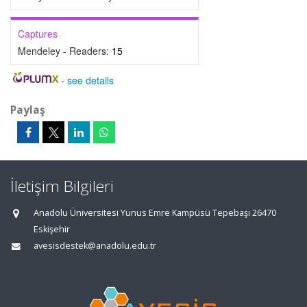
Captures
Mendeley - Readers:
15
-
see details
Paylaş
İletişim Bilgileri
Anadolu Üniversitesi Yunus Emre Kampüsü Tepebaşı 26470
Eskişehir
avesisdestek@anadolu.edu.tr