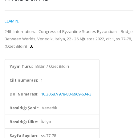
ELAM N.
24th International Congress of Byzantine Studies Byzantium – Bridge
Between Worlds, Venedik, İtalya, 22 - 26 Ağustos 2022, cilt.1, ss.77-78,
(Özet Bildiri)
Yayın Türü:
Bildiri / Özet Bildiri
Cilt numarası:
1
Doi Numarası:
10.30687/978-88-6969-634-3
Basıldığı Şehir:
Venedik
Basıldığı Ülke:
İtalya
Sayfa Sayıları:
ss.77-78