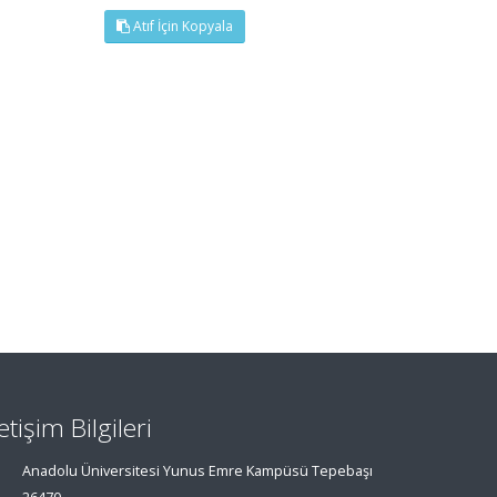
Atıf İçin Kopyala
letişim Bilgileri
Anadolu Üniversitesi Yunus Emre Kampüsü Tepebaşı