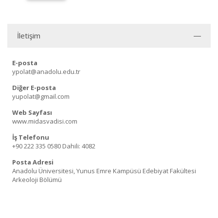
İletişim
E-posta
ypolat@anadolu.edu.tr
Diğer E-posta
yupolat@gmail.com
Web Sayfası
www.midasvadisi.com
İş Telefonu
+90 222 335 0580
Dahili: 4082
Posta Adresi
Anadolu Üniversitesi, Yunus Emre Kampüsü Edebiyat Fakültesi
Arkeoloji Bölümü