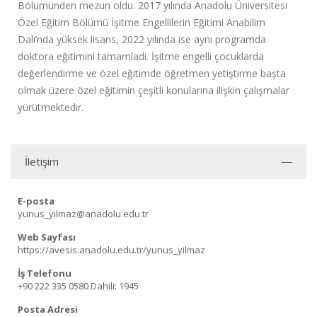
Bölümünden mezun oldu. 2017 yılında Anadolu Üniversitesi
Özel Eğitim Bölümü İşitme Engellilerin Eğitimi Anabilim
Dalı’nda yüksek lisans, 2022 yılında ise aynı programda
doktora eğitimini tamamladı. İşitme engelli çocuklarda
değerlendirme ve özel eğitimde öğretmen yetiştirme başta
olmak üzere özel eğitimin çeşitli konularına ilişkin çalışmalar
yürütmektedir.
İletişim
E-posta
yunus_yilmaz@anadolu.edu.tr
Web Sayfası
https://avesis.anadolu.edu.tr/yunus_yilmaz
İş Telefonu
+90 222 335 0580
Dahili: 1945
Posta Adresi