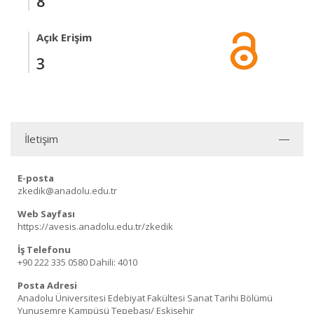
8
Açık Erişim
3
İletişim
E-posta
zkedik@anadolu.edu.tr
Web Sayfası
https://avesis.anadolu.edu.tr/zkedik
İş Telefonu
+90 222 335 0580
Dahili: 4010
Posta Adresi
Anadolu Üniversitesi Edebiyat Fakültesi Sanat Tarihi Bölümü
Yunusemre Kampüsü Tepebaşı/ Eskişehir