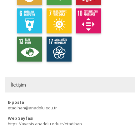
İletişim
E-posta
etadihan@anadolu.edu.tr
Web Sayfası
https://avesis.anadolu.edu.tr/etadihan