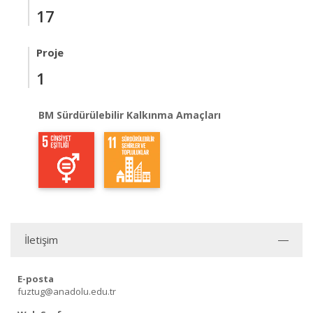
17
Proje
1
BM Sürdürülebilir Kalkınma Amaçları
İletişim
E-posta
fuztug@anadolu.edu.tr