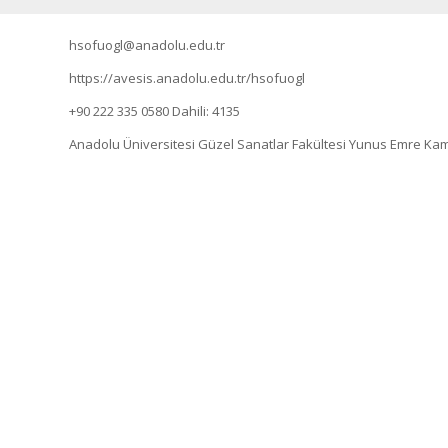
hsofuogl@anadolu.edu.tr
https://avesis.anadolu.edu.tr/hsofuogl
+90 222 335 0580
Dahili: 4135
Anadolu Üniversitesi Güzel Sanatlar Fakültesi Yunus Emre Ka