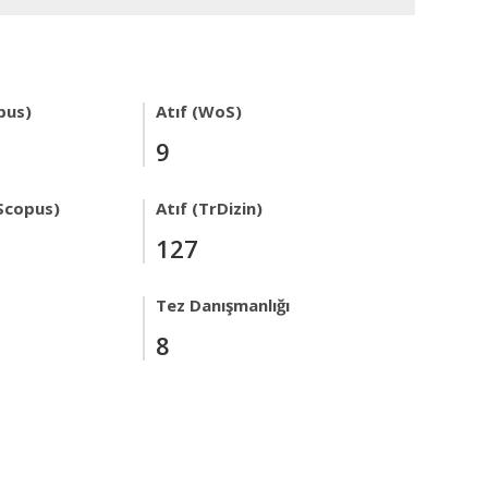
pus)
Atıf (WoS)
9
Scopus)
Atıf (TrDizin)
127
Tez Danışmanlığı
8