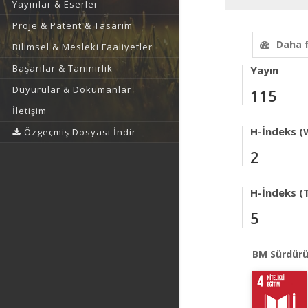
Yayınlar & Eserler
Proje & Patent & Tasarım
Daha 
Bilimsel & Mesleki Faaliyetler
Başarılar & Tanınırlık
Yayın
Duyurular & Dokümanlar
115
İletişim
H-İndeks (
Özgeçmiş Dosyası İndir
2
H-İndeks (T
5
BM Sürdürü