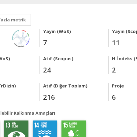
fazla metrik
Yayın (WoS)
Yayın (Sco
7
11
WoS)
Atıf (Scopus)
H-İndeks (
24
2
rDizin)
Atıf (Diğer Toplam)
Proje
216
6
lebilir Kalkınma Amaçları