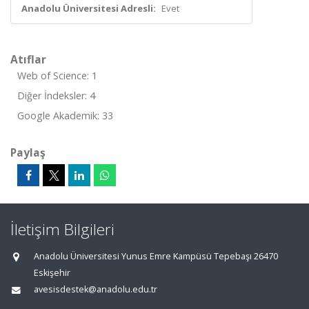
Anadolu Üniversitesi Adresli:
Evet
Atıflar
Web of Science: 1
Diğer İndeksler: 4
Google Akademik: 33
Paylaş
İletişim Bilgileri
Anadolu Üniversitesi Yunus Emre Kampüsü Tepebaşı 26470
Eskişehir
avesisdestek@anadolu.edu.tr