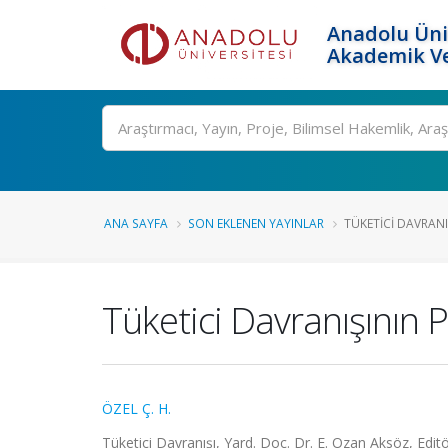
Anadolu Üni
Akademik Ve
Ara
ANA SAYFA
SON EKLENEN YAYINLAR
TÜKETICI DAVRANI
Tüketici Davranışının
ÖZEL Ç. H.
Tüketici Davranışı, Yard. Doç. Dr. E. Ozan Aksöz, Editö