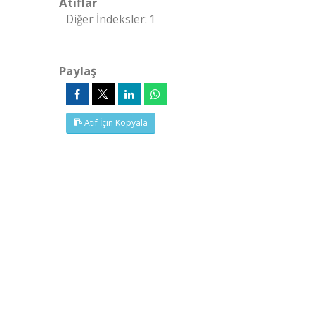
Atıflar
Diğer İndeksler: 1
Paylaş
Atıf İçin Kopyala