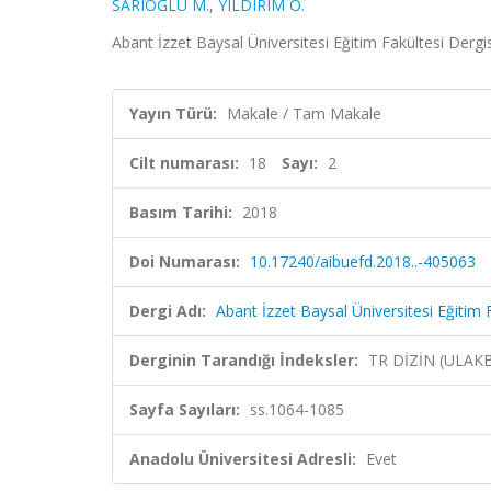
SARIOĞLU M.
,
YILDIRIM Ö.
Abant İzzet Baysal Üniversitesi Eğitim Fakültesi Dergis
Yayın Türü:
Makale / Tam Makale
Cilt numarası:
18
Sayı:
2
Basım Tarihi:
2018
Doi Numarası:
10.17240/aibuefd.2018..-405063
Dergi Adı:
Abant İzzet Baysal Üniversitesi Eğitim 
Derginin Tarandığı İndeksler:
TR DİZİN (ULAK
Sayfa Sayıları:
ss.1064-1085
Anadolu Üniversitesi Adresli:
Evet