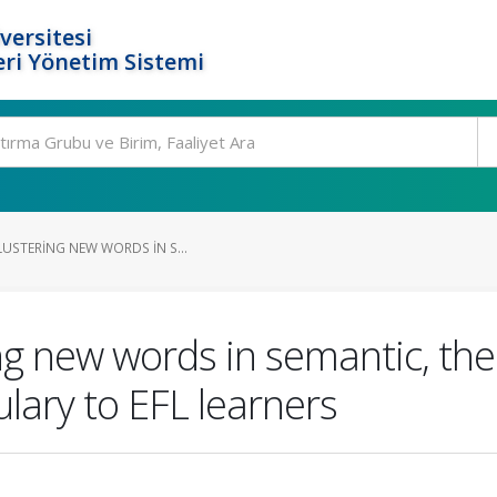
versitesi
ri Yönetim Sistemi
LUSTERING NEW WORDS IN S...
ing new words in semantic, th
ulary to EFL learners