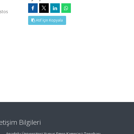
stos
Atıf İçin Kopyala
letişim Bilgileri
Anadolu Üniversitesi Yunus Emre Kampüsü Tepebaşı