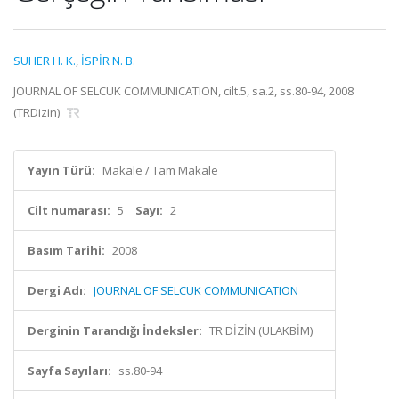
SUHER H. K.
,
İSPİR N. B.
JOURNAL OF SELCUK COMMUNICATION, cilt.5, sa.2, ss.80-94, 2008
(TRDizin)
Yayın Türü:
Makale / Tam Makale
Cilt numarası:
5
Sayı:
2
Basım Tarihi:
2008
Dergi Adı:
JOURNAL OF SELCUK COMMUNICATION
Derginin Tarandığı İndeksler:
TR DİZİN (ULAKBİM)
Sayfa Sayıları:
ss.80-94