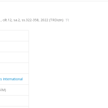
, cilt.12, sa.2, ss.322-358, 2022 (TRDizin)
s International
BİM)