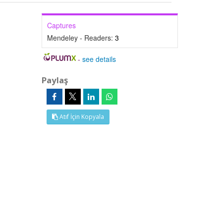
Captures
Mendeley - Readers:
3
-
see details
Paylaş
Atıf İçin Kopyala