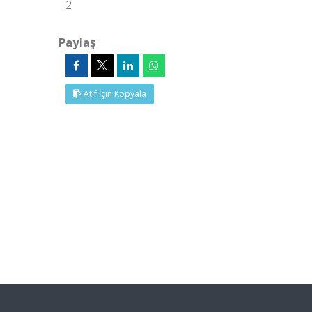
2
Paylaş
Atıf İçin Kopyala