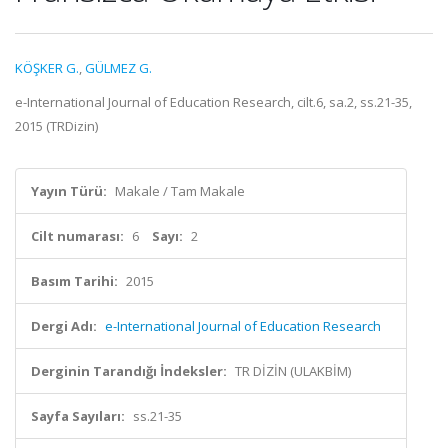
KÖŞKER G.
,
GÜLMEZ G.
e-International Journal of Education Research, cilt.6, sa.2, ss.21-35,
2015 (TRDizin)
Yayın Türü:
Makale / Tam Makale
Cilt numarası:
6
Sayı:
2
Basım Tarihi:
2015
Dergi Adı:
e-International Journal of Education Research
Derginin Tarandığı İndeksler:
TR DİZİN (ULAKBİM)
Sayfa Sayıları:
ss.21-35