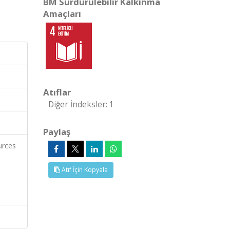
BM Sürdürülebilir Kalkınma
Amaçları
Atıflar
Diğer İndeksler: 1
Paylaş
urces
Atıf İçin Kopyala