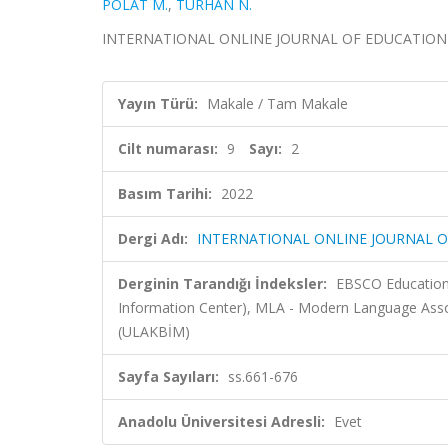
POLAT M.
,
TURHAN N.
INTERNATIONAL ONLINE JOURNAL OF EDUCATION AND T
Yayın Türü:
Makale / Tam Makale
Cilt numarası:
9
Sayı:
2
Basım Tarihi:
2022
Dergi Adı:
INTERNATIONAL ONLINE JOURNAL 
Derginin Tarandığı İndeksler:
EBSCO Education 
Information Center), MLA - Modern Language Asso
(ULAKBİM)
Sayfa Sayıları:
ss.661-676
Anadolu Üniversitesi Adresli:
Evet